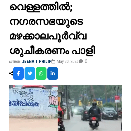
വെള്ളത്തിൽ;
നഗരസഭയുടെ
മഴക്കാലപൂര്‍വ്വ
ശുചീകരണം പാളി
0
JEENA T PHILIP
May 30, 2026
AUTHOR :