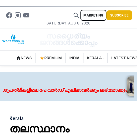
MARKETING
SUBSCRIBE
SATURDAY, AUG 8, 2026
സധൈര്യം
ജനങ്ങൾക്കൊപ്പം
NEWS
PREMIUM
INDIA
KERALA
LATEST NEW
്രികളിലെ പേ വാര്‍ഡ് എല്ലാവര്‍ക്കും ലഭ്യമാക്കും
Kerala
തലസ്ഥാനം