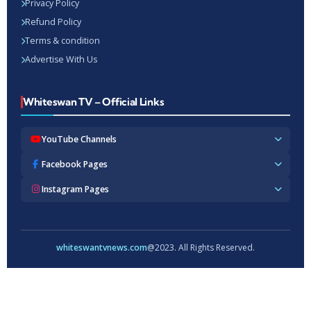
Privacy Policy
Refund Policy
Terms & condition
Advertise With Us
Whiteswan TV – Official Links
YouTube Channels
Whiteswan TV News
Facebook Pages
Whiteswan Exclusive
Whiteswan TV News
Instagram Pages
Whiteswan Kerala
Whiteswan Kerala
Whiteswan Inside
Whiteswan TV News
Whiteswan TV Hindi
Whiteswan Entertainments
Whiteswan TV Hindi
Whiteswan TV Malayalam
Whiteswan Hindi
Whiteswan Entertainments
whiteswantvnews.com
@2023. All Rights Reserved.