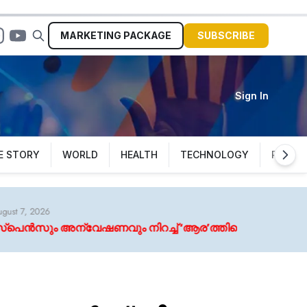
MARKETING
PACKAGE
SUBSCRIBE
Sign In
E STORY
WORLD
HEALTH
TECHNOLOGY
POLITI
ച്ച് ‘ആര’ത്തിന്റെ ഫസ്റ്റ് ലുക്ക് പോസ്റ്റർ പുറത്തിറങ്ങി