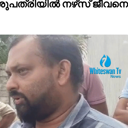
ത്രിയില്‍ നഴ്‌സ് ജീവനൊടുക