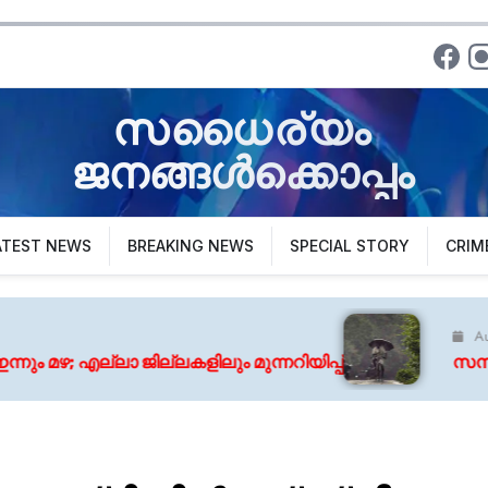
സധൈര്യം
ജനങ്ങൾക്കൊപ്പം
ATEST NEWS
BREAKING NEWS
SPECIAL STORY
CRIM
August 7, 2026
ിലും മുന്നറിയിപ്പ്
സസ്പെൻസും അന്വേഷണവും നിറ