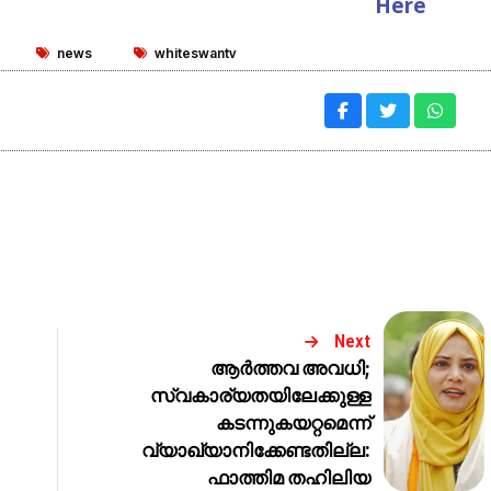
Here
news
whiteswantv
Next
ആർത്തവ അവധി;
സ്വകാര്യതയിലേക്കുള്ള
കടന്നുകയറ്റമെന്ന്
വ്യാഖ്യാനിക്കേണ്ടതില്ല:
ഫാത്തിമ തഹിലിയ