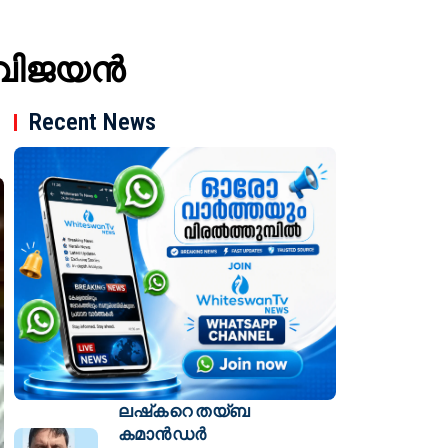
ി വിജയൻ
Recent News
ലഷ്‌കറെ തയ്ബ
കമാൻഡർ