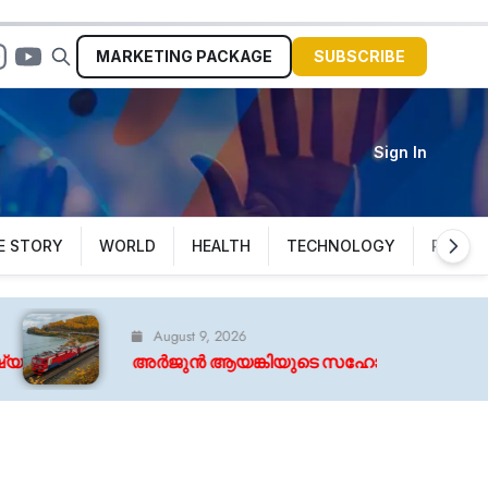
MARKETING
PACKAGE
SUBSCRIBE
Sign In
E STORY
WORLD
HEALTH
TECHNOLOGY
POLITI
st 9, 2026
 ആയങ്കിയുടെ സഹോദരൻ അജയ് ആയങ്കിക്ക് സ്റ്റേഷൻ ജാമ്യ