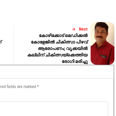
Next
കോഴിക്കോട് മെഡിക്കൽ
്
കോളേജിൽ ചികിത്സാ പിഴവ്
ആരോപണം; വൃക്കയിൽ
കല്ലിന് ചികിത്സയ്ക്കെത്തിയ
രോഗി മരിച്ചു
red fields are marked
*