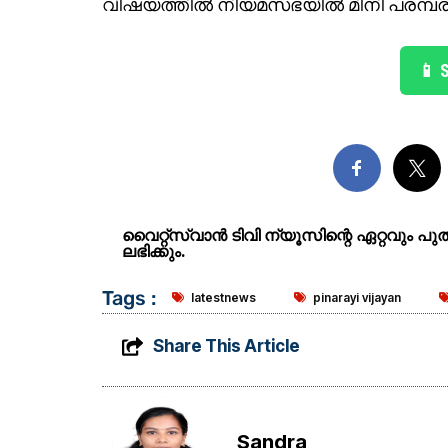
വിഷയത്തിൽ നിയമസഭയിൽ മിനി പരമ്പര ന
📱 
വൈറ്റ്സ്വാൻ ടിവി ന്യൂസിന്റെ ഏറ്റവും പ
ലഭിക്കും.
Tags :
latestnews
pinarayi vijayan
Share This Article
Sandra