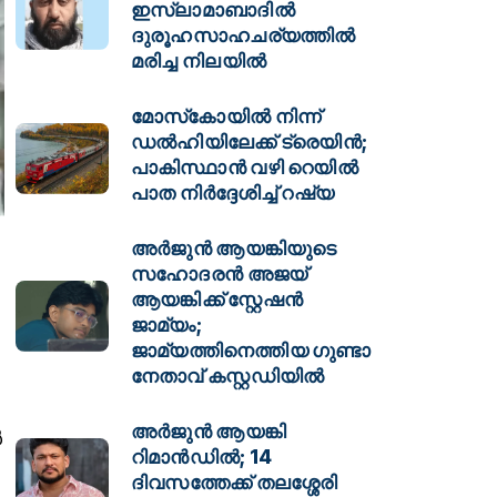
ഇസ്ലാമാബാദിൽ
ദുരൂഹസാഹചര്യത്തിൽ
മരിച്ച നിലയിൽ
മോസ്‌കോയിൽ നിന്ന്
ഡൽഹിയിലേക്ക് ട്രെയിൻ;
പാകിസ്ഥാൻ വഴി റെയിൽ
പാത നിർദ്ദേശിച്ച് റഷ്യ
അർജുൻ ആയങ്കിയുടെ
സഹോദരൻ അജയ്
ആയങ്കിക്ക് സ്റ്റേഷൻ
ജാമ്യം;
ജാമ്യത്തിനെത്തിയ ഗുണ്ടാ
നേതാവ് കസ്റ്റഡിയിൽ
അർജുൻ ആയങ്കി
ൾ
റിമാൻഡിൽ; 14
ദിവസത്തേക്ക് തലശ്ശേരി