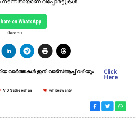
ടന്നതായാണ് റിപ്പോർട്ടുകൾ.
Share on WhatsApp
Share this...
Click
ുതിയ വാർത്തകൾ ഇനി വാട്സ്ആപ്പ് വഴിയും
Here
V D Satheeshan
whiteswantv