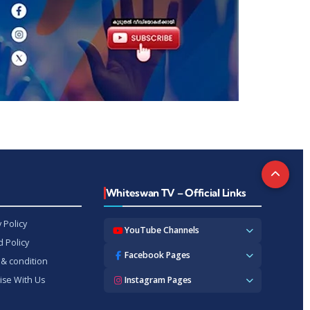
t
Whiteswan TV – Official Links
 Policy
YouTube Channels
 Policy
Whiteswan TV News
Facebook Pages
& condition
Whiteswan Exclusive
Whiteswan TV News
ise With Us
Instagram Pages
Whiteswan Kerala
Whiteswan Kerala
Whiteswan Inside
Whiteswan TV News
Whiteswan TV Hindi