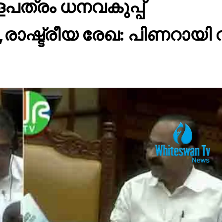
ത്രം ധനവകുപ്പ്
,രാഷ്ട്രീയ രേഖ: പിണറായ