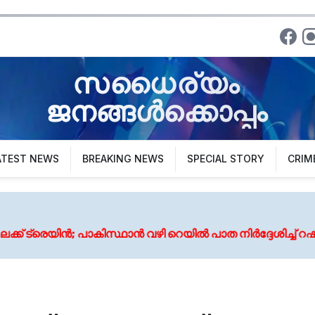
സധൈര്യം
ജനങ്ങൾക്കൊപ്പം
ATEST NEWS
BREAKING NEWS
SPECIAL STORY
CRIM
Augu
ാൻ വഴി റെയിൽ പാത നിർദ്ദേശിച്ച് റഷ്യ
അർജുൻ