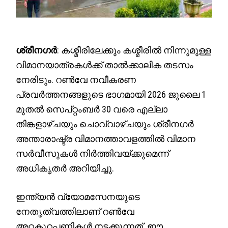
ശ്രീനഗർ
: കശ്മീരിലേക്കും കശ്മീരിൽ നിന്നുമുള്ള
വിമാനയാത്രകൾക്ക് താൽക്കാലിക തടസം
നേരിടും. റൺവേ നവീകരണ
പ്രവർത്തനങ്ങളുടെ ഭാഗമായി 2026 ജൂലൈ 1
മുതൽ സെപ്റ്റംബർ 30 വരെ എല്ലാ
തിങ്കളാഴ്ചയും ചൊവ്വാഴ്ചയും ശ്രീനഗർ
അന്താരാഷ്ട്ര വിമാനത്താവളത്തിൽ വിമാന
സർവീസുകൾ നിർത്തിവയ്ക്കുമെന്ന്
അധികൃതർ അറിയിച്ചു.
ഇന്ത്യൻ വ്യോമസേനയുടെ
നേതൃത്വത്തിലാണ് റൺവേ
അറ്റകുറ്റപ്പണികൾ നടക്കുന്നത്. ഈ