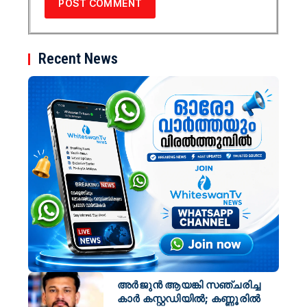
Recent News
അർജുൻ ആയങ്കി സഞ്ചരിച്ച
കാർ കസ്റ്റഡിയിൽ; കണ്ണൂരിൽ