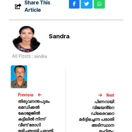
Share This
Article
Sandra
All Posts :
sandra
Previous
Next
തിരുവനന്തപുരം
പിണറായി
മെഡിക്കല്‍
വിജയൻ്റെ
കോളേജില്‍
‍ഡ്രൈവറെ
കട്ടിലില്‍ നിന്ന്
മർദ്ദിച്ചെന്ന പരാതി
വീണ് രോഗി
അടിസ്ഥാന
മരിച്ചതായി പരാതി
രഹിതം;