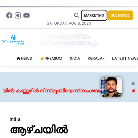
MARKETING
SUBSCRIBE
SATURDAY, AUG 8, 2026
സധൈര്യം
ജനങ്ങൾക്കൊപ്പം
NEWS
PREMIUM
INDIA
KERALA
LATEST NEW
August 
ണ്ണൂരിൽ നിന്ന് മുങ്ങിയെന്ന് സംശയം
അർജുൻ 
India
ആഴ്ചയിൽ