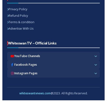
Privacy Policy
Refund Policy
Terms & condition
Advertise With Us
Whiteswan TV – Official Links
YouTube Channels
Whiteswan TV News
Facebook Pages
Whiteswan Exclusive
Whiteswan TV News
Instagram Pages
Whiteswan Kerala
Whiteswan Kerala
Whiteswan Inside
Whiteswan TV News
Whiteswan TV Hindi
Whiteswan Entertainments
Whiteswan TV Hindi
Whiteswan TV Malayalam
Whiteswan Hindi
Whiteswan Entertainments
whiteswantvnews.com
@2023. All Rights Reserved.