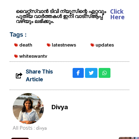
Click
വൈറ്റ്സ്വാൻ ടിവി ന്യൂസിന്റെ ഏറ്റവും
പുതിയ വാർത്തകൾ ഇനി വാട്സ്ആപ്പ്
Here
വഴിയും ലഭിക്കും.
Tags :
death
latestnews
updates
whiteswantv
Share This
Article
Divya
All Posts :
divya