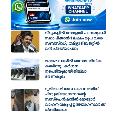
വീടുകളിൽ സോളാർ പാനലുകൾ
സ്ഥാപിക്കാൻ 1 ലക്ഷം രൂപ വരെ
സബ്സിഡി; തമിഴ്നാട് ബജറ്റിൽ
വൻ പ്രഖ്യാപനം
മലങ്കര ഡാമിൽ രാസമാലിന്യം
കലർന്നു; കർശന
നടപടിയുമായി ജില്ലാ
ഭരണകൂടം
ദുരിതാശ്വാസ വാഹനത്തിന്
പിഴ; ഉദ്യോഗസ്ഥന്റെ
സസ്പെൻഷനിൽ മോട്ടോർ
വാഹന വകുപ്പ് ഉദ്യോഗസ്ഥർക്ക്
പ്രതിഷേധം