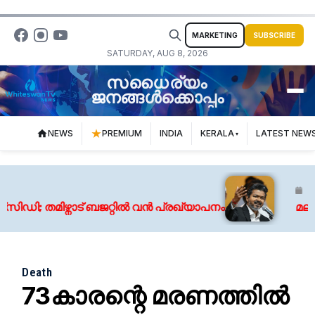
MARKETING
SUBSCRIBE
SATURDAY, AUG 8, 2026
സധൈര്യം
ജനങ്ങൾക്കൊപ്പം
NEWS
PREMIUM
INDIA
KERALA
LATEST NEW
August 
 തമിഴ്നാട് ബജറ്റിൽ വൻ പ്രഖ്യാപനം
മലങ്കര
Death
73കാരന്റെ മരണത്തിൽ