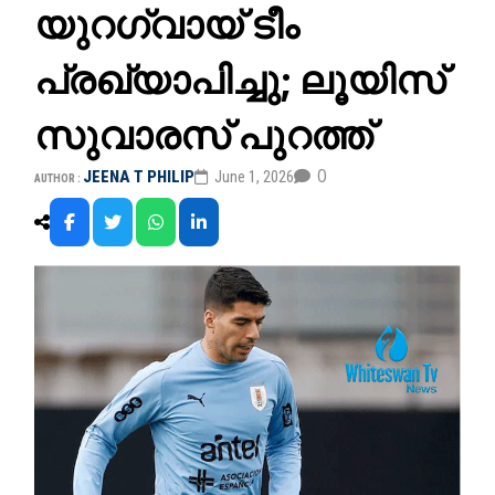
യുറഗ്വായ് ടീം
പ്രഖ്യാപിച്ചു; ലൂയിസ്
സുവാരസ് പുറത്ത്
0
JEENA T PHILIP
June 1, 2026
AUTHOR :