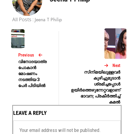
All Posts :
Jeena T Philip
Previous
വിനോദയാത്ര
Next
പോകാൻ
സിനിമയിലുള്ളവർ
മോഷണം
കുഴിച്ചുമൂടാൻ
നടത്തിയ 3
ശ്രമിച്ചപ്പോൾ
പേർ പിടിയിൽ
ഉയിർത്തെഴുന്നേറ്റവളാണ്
ഭാവന; പ്രകീർത്തിച്ച്
കമൽ
LEAVE A REPLY
Your email address will not be published.