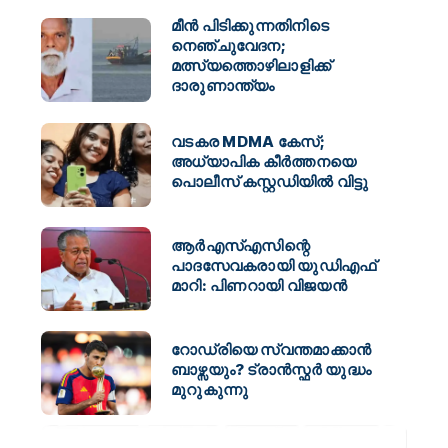
മീൻ പിടിക്കുന്നതിനിടെ
നെഞ്ചുവേദന;
മത്സ്യത്തൊഴിലാളിക്ക്
ദാരുണാന്ത്യം
വടകര MDMA കേസ്;
അധ്യാപിക കീർത്തനയെ
പൊലീസ് കസ്റ്റഡിയിൽ വിട്ടു
ആര്‍എസ്എസിന്റെ
പാദസേവകരായി യുഡിഎഫ്
മാറി: പിണറായി വിജയന്‍
റോഡ്രിയെ സ്വന്തമാക്കാൻ
ബാഴ്സയും? ട്രാൻസ്ഫർ യുദ്ധം
മുറുകുന്നു