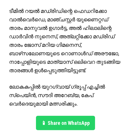
ടീമിൽ റയൽ മഡ്രിഡിന്റെ ഫെഡറിക്കോ
വാൽവെർഡെ, മാഞ്ചസ്റ്റർ യുണൈറ്റഡ്
താരം മാനുവൽ ഉഗാർട്ട, അൽ ഹിലാലിന്റെ
ഡാർവിൻ നുനെസ്, അത്ലറ്റിക്കോ മഡ്രിഡ്
താരം ജോസ് മറിയ ഗിമനെസ്,
ബാഴ്‌സലോണയുടെ റൊണാൾഡ് അരൗജോ,
നാപ്പോളിയുടെ മാത്യാസ് ഒലിവെറ തുടങ്ങിയ
താരങ്ങൾ ഉൾപ്പെടുത്തിയിട്ടുണ്ട്.
ലോകകപ്പിൽ യുറഗ്വായ് ഗ്രൂപ്പ് എച്ചിൽ
സ്പെയിൻ, സൗദി അറേബ്യ, കേപ്
വെർദെയുമായി മത്സരിക്കും.
📱 Share on WhatsApp