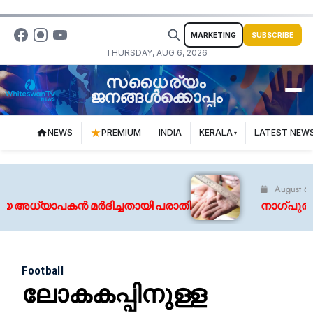
MARKETING
SUBSCRIBE
THURSDAY, AUG 6, 2026
സധൈര്യം
ജനങ്ങൾക്കൊപ്പം
NEWS
PREMIUM
INDIA
KERALA
LATEST NEW
August 6, 2026
അധ്യാപകൻ മർദിച്ചതായി പരാതി
നാഗ്പുരിൽ പ്ല
Football
ലോകകപ്പിനുള്ള