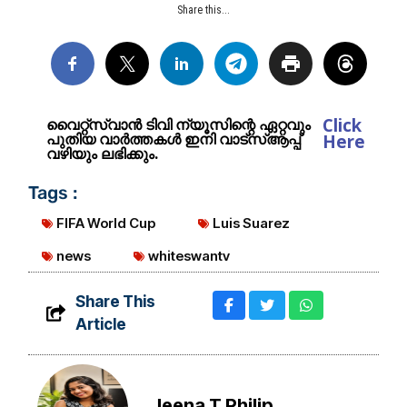
Share this...
Click
വൈറ്റ്സ്വാൻ ടിവി ന്യൂസിന്റെ ഏറ്റവും
പുതിയ വാർത്തകൾ ഇനി വാട്സ്ആപ്പ്
Here
വഴിയും ലഭിക്കും.
Tags :
FIFA World Cup
Luis Suarez
news
whiteswantv
Share This
Article
Jeena T Philip