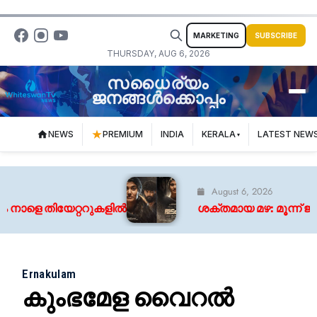
MARKETING
SUBSCRIBE
THURSDAY, AUG 6, 2026
സധൈര്യം
ജനങ്ങൾക്കൊപ്പം
NEWS
PREMIUM
INDIA
KERALA
LATEST NEW
August 6, 2026
നാളെ തിയേറ്ററുകളിൽ
ശക്തമായ മഴ: മൂന്ന് ജില്ല
Ernakulam
കുംഭമേള വൈറൽ