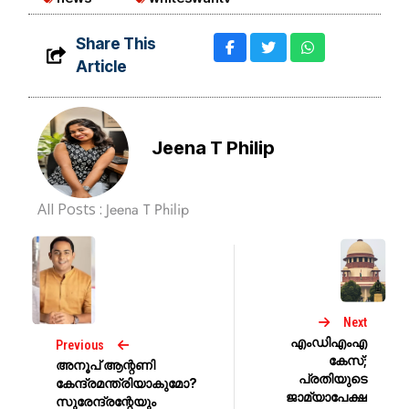
Share This
Article
Jeena T Philip
All Posts :
Jeena T Philip
Next
എംഡിഎംഎ
Previous
കേസ്;
അനൂപ് ആന്റണി
പ്രതിയുടെ
കേന്ദ്രമന്ത്രിയാകുമോ?
ജാമ്യാപേക്ഷ
സുരേന്ദ്രന്റേയും