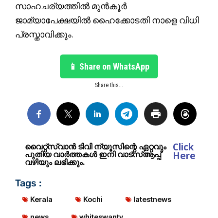
സാഹചര്യത്തിൽ മുൻകൂർ
ജാമ്യാപേക്ഷയിൽ ഹൈക്കോടതി നാളെ വിധി
പ്രസ്താവിക്കും.
📱 Share on WhatsApp
Share this...
Click
വൈറ്റ്സ്വാൻ ടിവി ന്യൂസിന്റെ ഏറ്റവും
പുതിയ വാർത്തകൾ ഇനി വാട്സ്ആപ്പ്
Here
വഴിയും ലഭിക്കും.
Tags :
Kerala
Kochi
latestnews
news
whiteswantv